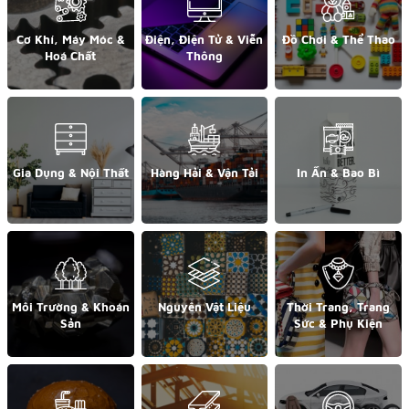
Cơ Khí, Máy Móc &
Điện, Điện Tử & Viễn
Đồ Chơi & Thể Thao
Hoá Chất
Thông
Gia Dụng & Nội Thất
Hàng Hải & Vận Tải
In Ấn & Bao Bì
Môi Trường & Khoán
Nguyên Vật Liệu
Thời Trang, Trang
Sản
Sức & Phụ Kiện