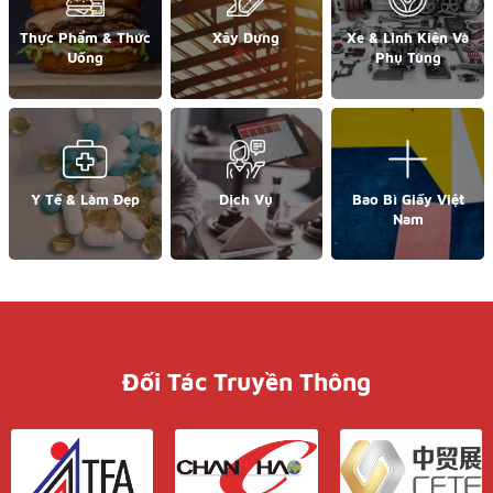
Thực Phẩm & Thức
Xây Dựng
Xe & Linh Kiện Và
Uống
Phụ Tùng
Y Tế & Làm Đẹp
Dịch Vụ
Bao Bì Giấy Việt
Nam
Đối Tác Truyền Thông