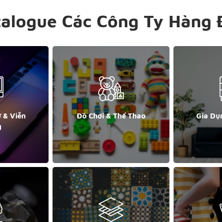
talogue Các Công Ty Hàng 
ử & Viễn
Đồ Chơi & Thể Thao
Gia Dụ
g