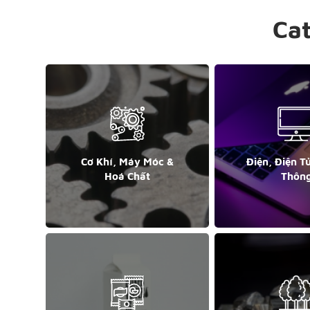
Ca
Cơ Khí, Máy Móc &
Điện, Điện T
Hoá Chất
Thôn