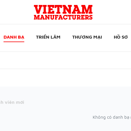
DANH BẠ
TRIỂN LÃM
THƯƠNG MẠI
HỒ SƠ
h viên mới
Không có danh bạ