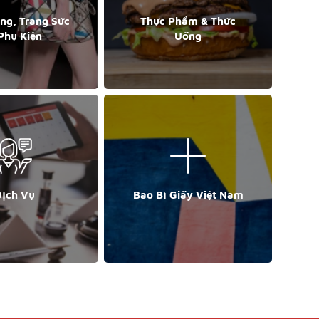
ang, Trang Sức
Thực Phẩm & Thức
Phụ Kiện
Uống
ịch Vụ
Bao Bì Giấy Việt Nam