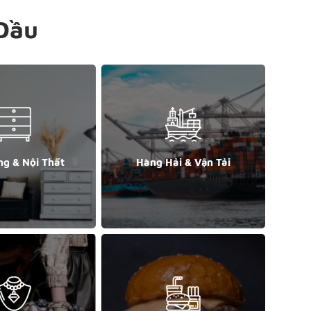
Đầu
ng & Nội Thất
Hàng Hải & Vận Tải