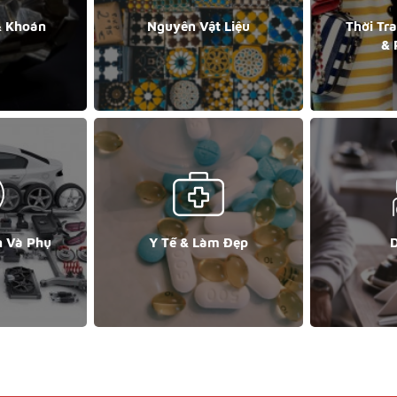
& Khoán
Nguyên Vật Liệu
Thời Tr
& 
n Và Phụ
Y Tế & Làm Đẹp
D