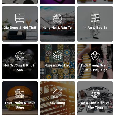
Gia Dụng & Nội Thất
Hàng Hải & Vận Tải
In Ấn & Bao Bì
Môi Trường & Khoán
Nguyên Vật Liệu
Thời Trang, Trang
Sản
Sức & Phụ Kiện
Thực Phẩm & Thức
Xây Dựng
Xe & Linh Kiện Và
Uống
Phụ Tùng