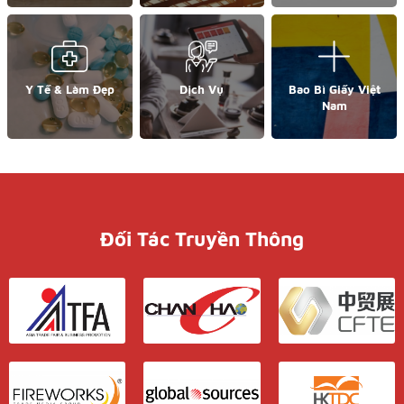
Y Tế & Làm Đẹp
Dịch Vụ
Bao Bì Giấy Việt
Nam
Đối Tác Truyền Thông