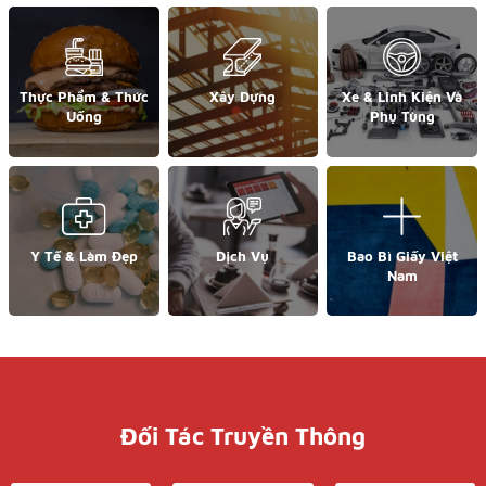
Thực Phẩm & Thức
Xây Dựng
Xe & Linh Kiện Và
Uống
Phụ Tùng
Y Tế & Làm Đẹp
Dịch Vụ
Bao Bì Giấy Việt
Nam
Đối Tác Truyền Thông