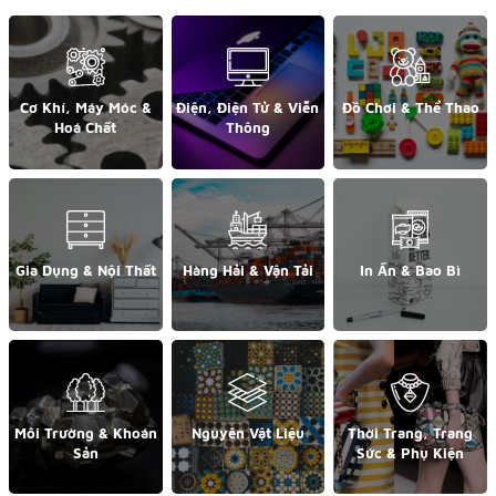
Cơ Khí, Máy Móc &
Điện, Điện Tử & Viễn
Đồ Chơi & Thể Thao
Hoá Chất
Thông
Gia Dụng & Nội Thất
Hàng Hải & Vận Tải
In Ấn & Bao Bì
Môi Trường & Khoán
Nguyên Vật Liệu
Thời Trang, Trang
Sản
Sức & Phụ Kiện