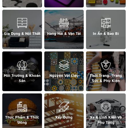
Gia Dụng & Nội Thất
Hàng Hải & Vận Tải
In Ấn & Bao Bì
Môi Trường & Khoán
Nguyên Vật Liệu
Thời Trang, Trang
Sản
Sức & Phụ Kiện
Thực Phẩm & Thức
Xây Dựng
Xe & Linh Kiện Và
Uống
Phụ Tùng