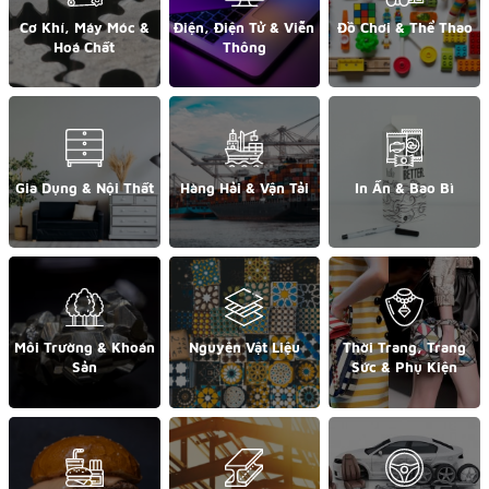
Cơ Khí, Máy Móc &
Điện, Điện Tử & Viễn
Đồ Chơi & Thể Thao
Hoá Chất
Thông
Gia Dụng & Nội Thất
Hàng Hải & Vận Tải
In Ấn & Bao Bì
Môi Trường & Khoán
Nguyên Vật Liệu
Thời Trang, Trang
Sản
Sức & Phụ Kiện