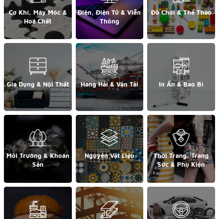
Cơ Khí, Máy Móc &
Điện, Điện Tử & Viễn
Đồ Chơi & Thể Thao
Hoá Chất
Thông
Gia Dụng & Nội Thất
Hàng Hải & Vận Tải
In Ấn & Bao Bì
Môi Trường & Khoán
Nguyên Vật Liệu
Thời Trang, Trang
Sản
Sức & Phụ Kiện