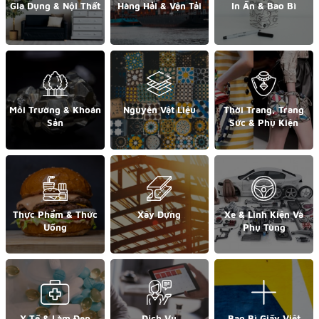
Gia Dụng & Nội Thất
Hàng Hải & Vận Tải
In Ấn & Bao Bì
Môi Trường & Khoán
Nguyên Vật Liệu
Thời Trang, Trang
Sản
Sức & Phụ Kiện
Thực Phẩm & Thức
Xây Dựng
Xe & Linh Kiện Và
Uống
Phụ Tùng
Y Tế & Làm Đẹp
Dịch Vụ
Bao Bì Giấy Việt