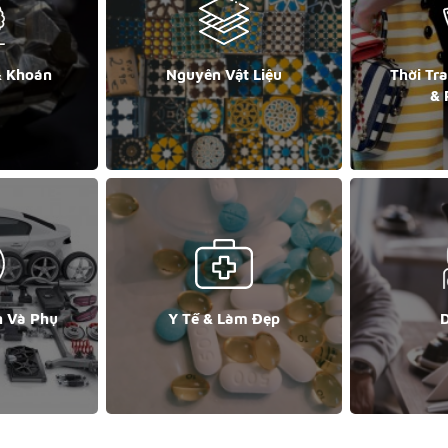
& Khoán
Nguyên Vật Liệu
Thời Tr
& 
n Và Phụ
Y Tế & Làm Đẹp
D