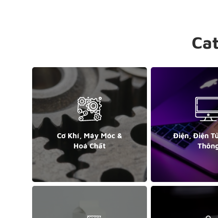
Ca
Cơ Khí, Máy Móc &
Điện, Điện T
Hoá Chất
Thôn