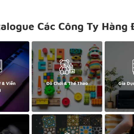
talogue Các Công Ty Hàng 
ử & Viễn
Đồ Chơi & Thể Thao
Gia Dụ
g