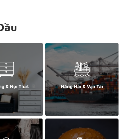
Đầu
ng & Nội Thất
Hàng Hải & Vận Tải