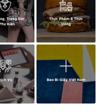
ang, Trang Sức
Thực Phẩm & Thức
Phụ Kiện
Uống
ịch Vụ
Bao Bì Giấy Việt Nam