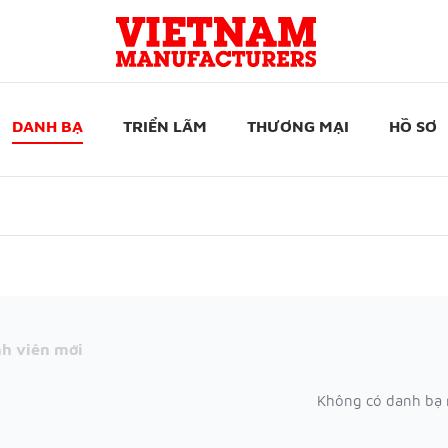
DANH BẠ
TRIỂN LÃM
THƯƠNG MẠI
HỒ SƠ
h viên mới
Không có danh bạ