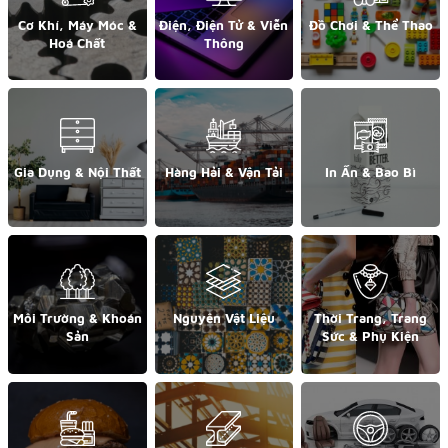
Cơ Khí, Máy Móc &
Điện, Điện Tử & Viễn
Đồ Chơi & Thể Thao
Hoá Chất
Thông
Gia Dụng & Nội Thất
Hàng Hải & Vận Tải
In Ấn & Bao Bì
Môi Trường & Khoán
Nguyên Vật Liệu
Thời Trang, Trang
Sản
Sức & Phụ Kiện