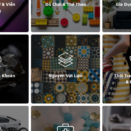
ử & Viễn
Đồ Chơi & Thể Thao
Gia Dụ
g
& Khoán
Nguyên Vật Liệu
Thời Tr
& 