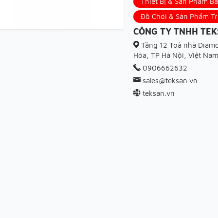
Thiết Bị & Sản Phẩm B
Đồ Chơi & Sản Phẩm T
CÔNG TY TNHH TEK
Tầng 12 Toà nhà Diamo
Hòa, TP Hà Nội, Việt Na
0906662632
sales@teksan.vn
teksan.vn