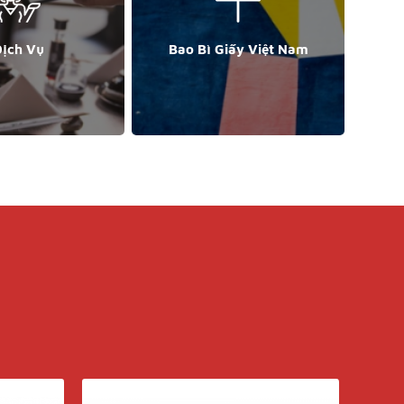
ịch Vụ
Bao Bì Giấy Việt Nam