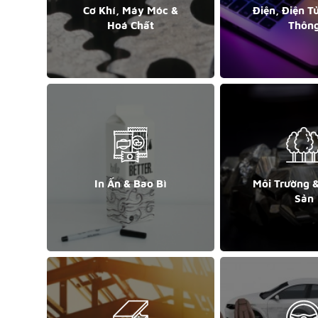
Cơ Khí, Máy Móc &
Điện, Điện T
Hoá Chất
Thôn
In Ấn & Bao Bì
Môi Trường 
Sản