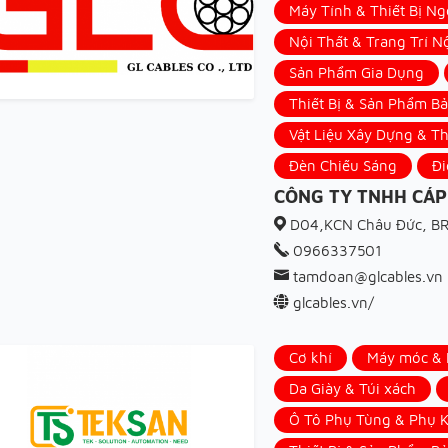
Máy Tính & Thiết Bị Ng
Nội Thất & Trang Trí N
Sản Phẩm Gia Dụng
Thiết Bị & Sản Phẩm B
Vật Liệu Xây Dựng & Th
Đèn Chiếu Sáng
Đi
CÔNG TY TNHH CÁP
D04,KCN Châu Đức, B
0966337501
tamdoan@glcables.vn
glcables.vn/
Cơ khí
Máy móc & N
Da Giày & Túi xách
Ô Tô Phụ Tùng & Phụ K