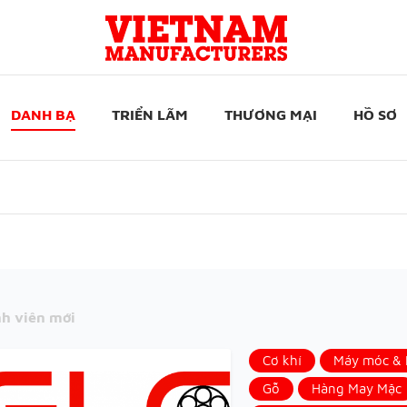
DANH BẠ
TRIỂN LÃM
THƯƠNG MẠI
HỒ SƠ
h viên mới
Cơ khí
Máy móc & N
Gỗ
Hàng May Mặc