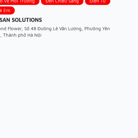
ảo Vệ Môi Trường
Đèn Chiếu Sáng
Điện Tử
rẻ Em
SAN SOLUTIONS
nd Flower, Số 48 Đường Lê Văn Lương, Phường Yên
m, Thành phố Hà Nội