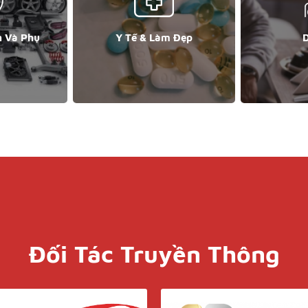
n Và Phụ
Y Tế & Làm Đẹp
D
Đối Tác Truyền Thông