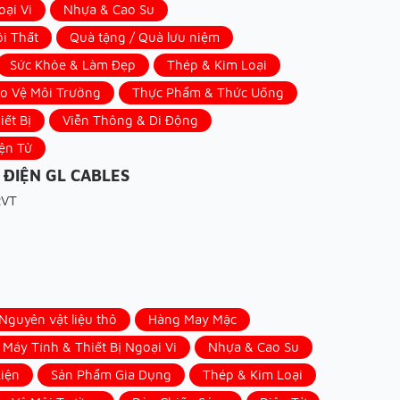
oại Vi
Nhựa & Cao Su
ội Thất
Quà tặng / Quà lưu niệm
Sức Khỏe & Làm Đẹp
Thép & Kim Loại
ảo Vệ Môi Trường
Thực Phẩm & Thức Uống
iết Bị
Viễn Thông & Di Động
ện Tử
 ĐIỆN GL CABLES
RVT
guyên vật liệu thô
Hàng May Mặc
Máy Tính & Thiết Bị Ngoại Vi
Nhựa & Cao Su
iện
Sản Phẩm Gia Dụng
Thép & Kim Loại