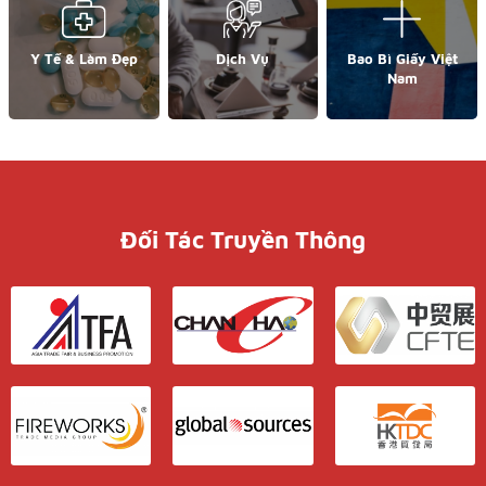
Y Tế & Làm Đẹp
Dịch Vụ
Bao Bì Giấy Việt
Nam
Đối Tác Truyền Thông