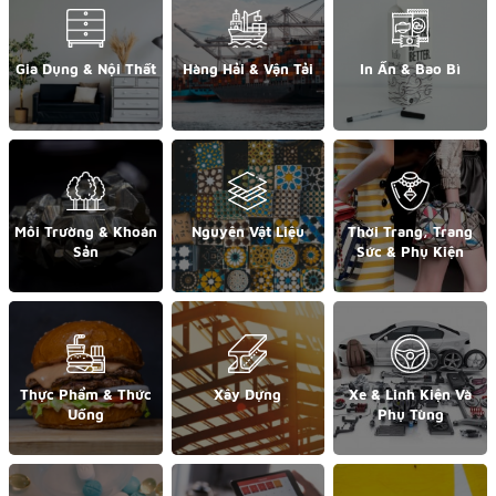
Gia Dụng & Nội Thất
Hàng Hải & Vận Tải
In Ấn & Bao Bì
Môi Trường & Khoán
Nguyên Vật Liệu
Thời Trang, Trang
Sản
Sức & Phụ Kiện
Thực Phẩm & Thức
Xây Dựng
Xe & Linh Kiện Và
Uống
Phụ Tùng