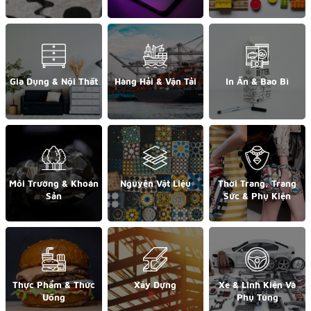
Gia Dụng & Nội Thất
Hàng Hải & Vận Tải
In Ấn & Bao Bì
Môi Trường & Khoán
Nguyên Vật Liệu
Thời Trang, Trang
Sản
Sức & Phụ Kiện
Thực Phẩm & Thức
Xây Dựng
Xe & Linh Kiện Và
Uống
Phụ Tùng