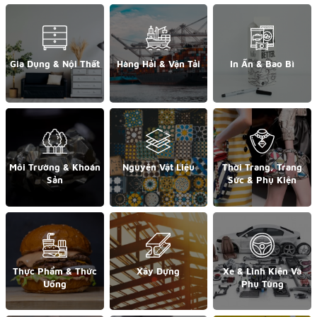
Gia Dụng & Nội Thất
Hàng Hải & Vận Tải
In Ấn & Bao Bì
Môi Trường & Khoán
Nguyên Vật Liệu
Thời Trang, Trang
Sản
Sức & Phụ Kiện
Thực Phẩm & Thức
Xây Dựng
Xe & Linh Kiện Và
Uống
Phụ Tùng