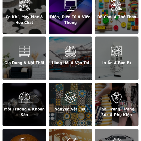
Cơ Khí, Máy Móc &
Điện, Điện Tử & Viễn
Đồ Chơi & Thể Thao
Hoá Chất
Thông
Gia Dụng & Nội Thất
Hàng Hải & Vận Tải
In Ấn & Bao Bì
Môi Trường & Khoán
Nguyên Vật Liệu
Thời Trang, Trang
Sản
Sức & Phụ Kiện