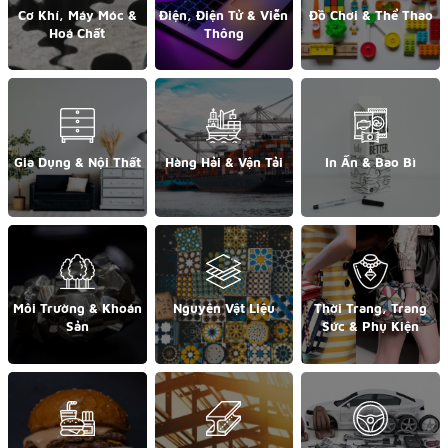
Cơ Khí, Máy Móc &
Điện, Điện Tử & Viễn
Đồ Chơi & Thể Thao
Hoá Chất
Thông
Gia Dụng & Nội Thất
Hàng Hải & Vận Tải
In Ấn & Bao Bì
Môi Trường & Khoán
Nguyên Vật Liệu
Thời Trang, Trang
Sản
Sức & Phụ Kiện