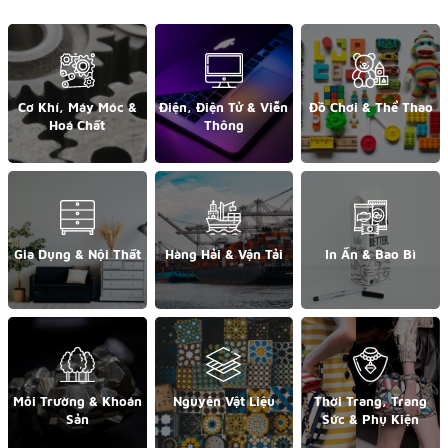
Cơ Khí, Máy Móc &
Điện, Điện Tử & Viễn
Đồ Chơi & Thể Thao
Hoá Chất
Thông
Gia Dụng & Nội Thất
Hàng Hải & Vận Tải
In Ấn & Bao Bì
Môi Trường & Khoán
Nguyên Vật Liệu
Thời Trang, Trang
Sản
Sức & Phụ Kiện