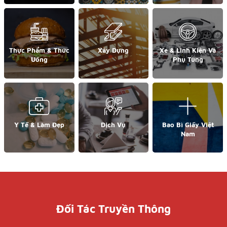
Thực Phẩm & Thức
Xây Dựng
Xe & Linh Kiện Và
Uống
Phụ Tùng
Y Tế & Làm Đẹp
Dịch Vụ
Bao Bì Giấy Việt
Nam
Đối Tác Truyền Thông