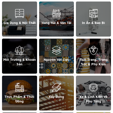
Gia Dụng & Nội Thất
Hàng Hải & Vận Tải
In Ấn & Bao Bì
Môi Trường & Khoán
Nguyên Vật Liệu
Thời Trang, Trang
Sản
Sức & Phụ Kiện
Thực Phẩm & Thức
Xây Dựng
Xe & Linh Kiện Và
Uống
Phụ Tùng