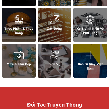
Thực Phẩm & Thức
Xây Dựng
Xe & Linh Kiện Và
Uống
Phụ Tùng
Y Tế & Làm Đẹp
Dịch Vụ
Bao Bì Giấy Việt
Nam
Đối Tác Truyền Thông