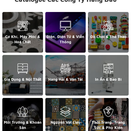
Cơ Khí, Máy Móc &
Điện, Điện Tử & Viễn
Đồ Chơi & Thể Thao
Hoá Chất
Thông
Gia Dụng & Nội Thất
Hàng Hải & Vận Tải
In Ấn & Bao Bì
Môi Trường & Khoán
Nguyên Vật Liệu
Thời Trang, Trang
Sản
Sức & Phụ Kiện