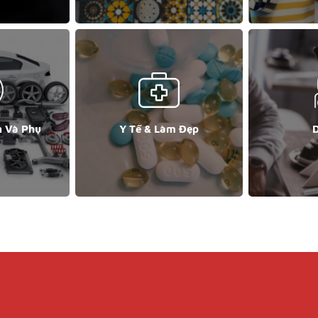
n Và Phụ
Y Tế & Làm Đẹp
D