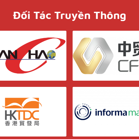
Đối Tác Truyền Thông