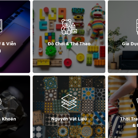
ử & Viễn
Đồ Chơi & Thể Thao
Gia Dụ
g
& Khoán
Nguyên Vật Liệu
Thời Tr
& 