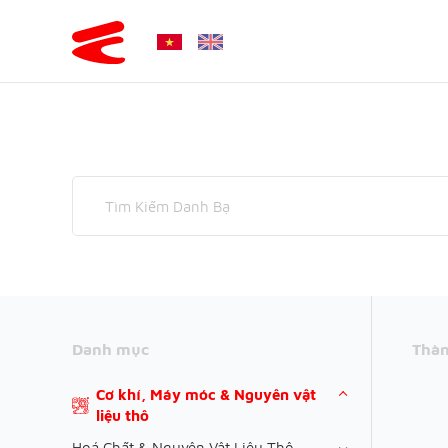
Danh mục
Thàn
Cơ khí, Máy móc & Nguyên vật
liệu thô
Hoá Chất & Nguyên Vật Liệu Thô