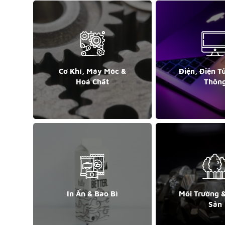
Cơ Khí, Máy Móc &
Điện, Điện T
Hoá Chất
Thôn
In Ấn & Bao Bì
Môi Trường 
Sản