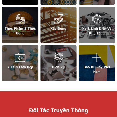
Thực Phẩm & Thức
Xây Dựng
Xe & Linh Kiện Và
Uống
Phụ Tùng
Y Tế & Làm Đẹp
Dịch Vụ
Bao Bì Giấy Việt
Nam
Đối Tác Truyền Thông