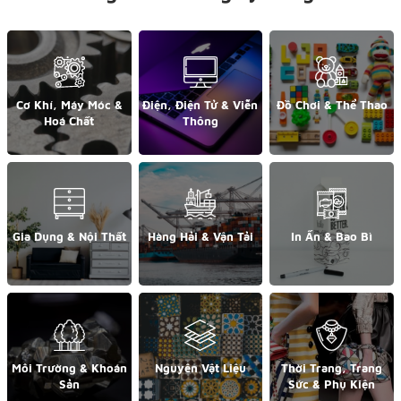
Cơ Khí, Máy Móc &
Điện, Điện Tử & Viễn
Đồ Chơi & Thể Thao
Hoá Chất
Thông
Gia Dụng & Nội Thất
Hàng Hải & Vận Tải
In Ấn & Bao Bì
Môi Trường & Khoán
Nguyên Vật Liệu
Thời Trang, Trang
Sản
Sức & Phụ Kiện