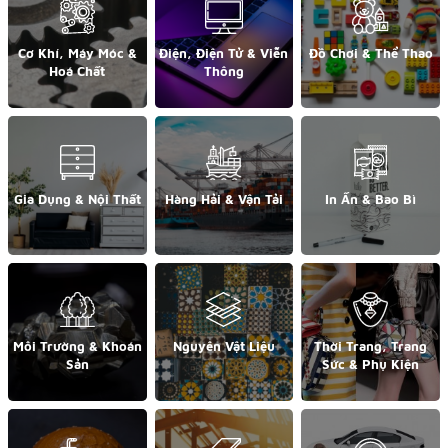
Cơ Khí, Máy Móc &
Điện, Điện Tử & Viễn
Đồ Chơi & Thể Thao
Hoá Chất
Thông
Gia Dụng & Nội Thất
Hàng Hải & Vận Tải
In Ấn & Bao Bì
Môi Trường & Khoán
Nguyên Vật Liệu
Thời Trang, Trang
Sản
Sức & Phụ Kiện