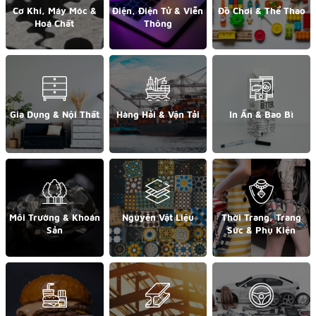
Cơ Khí, Máy Móc &
Điện, Điện Tử & Viễn
Đồ Chơi & Thể Thao
Hoá Chất
Thông
Gia Dụng & Nội Thất
Hàng Hải & Vận Tải
In Ấn & Bao Bì
Môi Trường & Khoán
Nguyên Vật Liệu
Thời Trang, Trang
Sản
Sức & Phụ Kiện