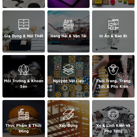
Gia Dụng & Nội Thất
Hàng Hải & Vận Tải
In Ấn & Bao Bì
Môi Trường & Khoán
Nguyên Vật Liệu
Thời Trang, Trang
Sản
Sức & Phụ Kiện
Thực Phẩm & Thức
Xây Dựng
Xe & Linh Kiện Và
Uống
Phụ Tùng