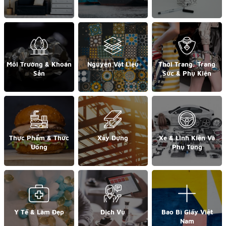
Môi Trường & Khoán
Nguyên Vật Liệu
Thời Trang, Trang
Sản
Sức & Phụ Kiện
Thực Phẩm & Thức
Xây Dựng
Xe & Linh Kiện Và
Uống
Phụ Tùng
Y Tế & Làm Đẹp
Dịch Vụ
Bao Bì Giấy Việt
Nam