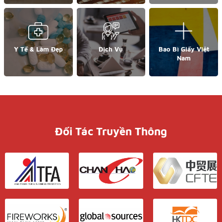
Y Tế & Làm Đẹp
Dịch Vụ
Bao Bì Giấy Việt
Nam
Đối Tác Truyền Thông