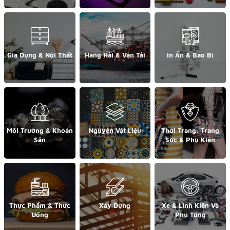
Gia Dụng & Nội Thất
Hàng Hải & Vận Tải
In Ấn & Bao Bì
Môi Trường & Khoán
Nguyên Vật Liệu
Thời Trang, Trang
Sản
Sức & Phụ Kiện
Thực Phẩm & Thức
Xây Dựng
Xe & Linh Kiện Và
Uống
Phụ Tùng