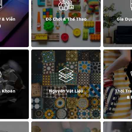
ử & Viễn
Đồ Chơi & Thể Thao
Gia Dụ
g
& Khoán
Nguyên Vật Liệu
Thời Tr
& 