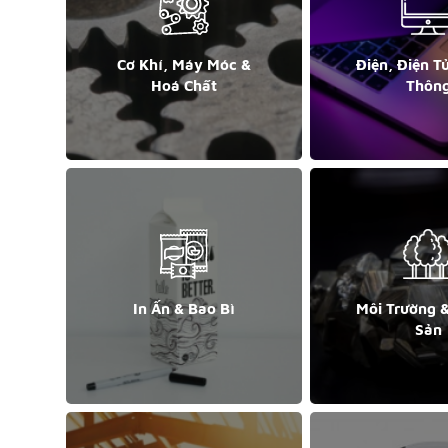
Cơ Khí, Máy Móc &
Điện, Điện T
Hoá Chất
Thôn
In Ấn & Bao Bì
Môi Trường 
Sản