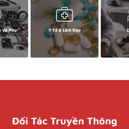
n Và Phụ
Y Tế & Làm Đẹp
D
Đối Tác Truyền Thông