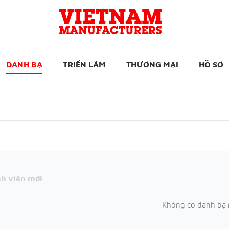
DANH BẠ
TRIỂN LÃM
THƯƠNG MẠI
HỒ SƠ
h viên mới
Không có danh bạ