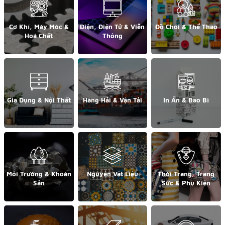
Cơ Khí, Máy Móc &
Điện, Điện Tử & Viễn
Đồ Chơi & Thể Thao
Hoá Chất
Thông
Gia Dụng & Nội Thất
Hàng Hải & Vận Tải
In Ấn & Bao Bì
Môi Trường & Khoán
Nguyên Vật Liệu
Thời Trang, Trang
Sản
Sức & Phụ Kiện