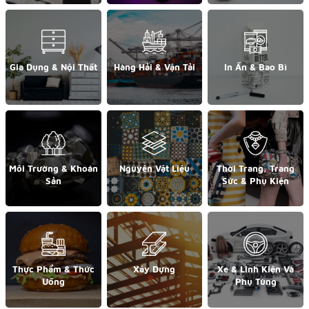
Gia Dụng & Nội Thất
Hàng Hải & Vận Tải
In Ấn & Bao Bì
Môi Trường & Khoán
Nguyên Vật Liệu
Thời Trang, Trang
Sản
Sức & Phụ Kiện
Thực Phẩm & Thức
Xây Dựng
Xe & Linh Kiện Và
Uống
Phụ Tùng