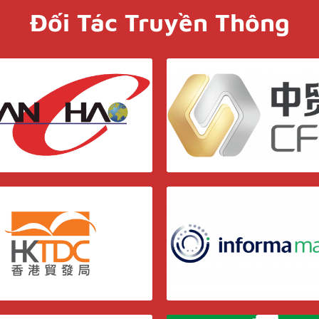
Đối Tác Truyền Thông