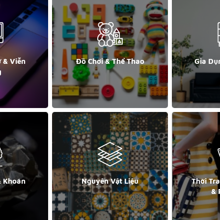
ử & Viễn
Đồ Chơi & Thể Thao
Gia Dụ
g
& Khoán
Nguyên Vật Liệu
Thời Tr
& 