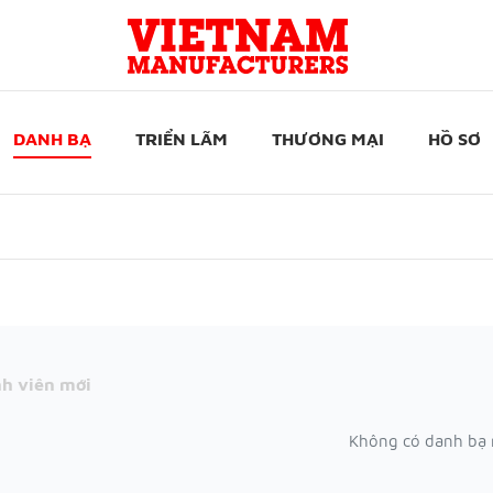
DANH BẠ
TRIỂN LÃM
THƯƠNG MẠI
HỒ SƠ
h viên mới
Không có danh bạ