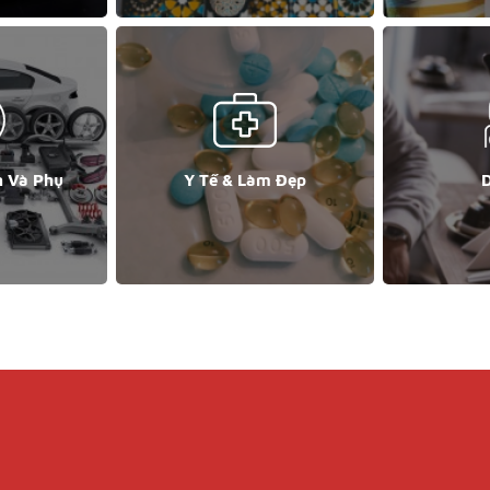
n Và Phụ
Y Tế & Làm Đẹp
D