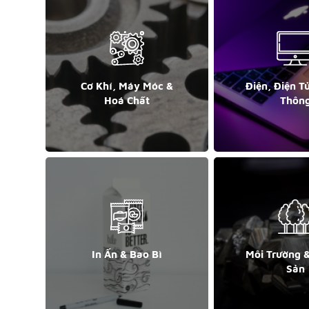
Cơ Khí, Máy Móc &
Điện, Điện T
Hoá Chất
Thôn
In Ấn & Bao Bì
Môi Trường 
Sản