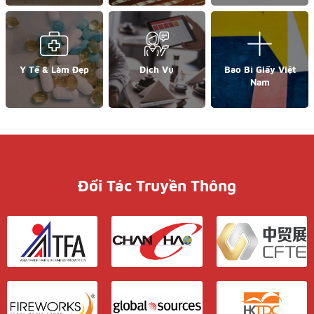
Y Tế & Làm Đẹp
Dịch Vụ
Bao Bì Giấy Việt
Nam
Đối Tác Truyền Thông