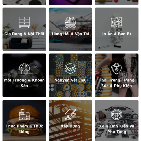
Gia Dụng & Nội Thất
Hàng Hải & Vận Tải
In Ấn & Bao Bì
Môi Trường & Khoán
Nguyên Vật Liệu
Thời Trang, Trang
Sản
Sức & Phụ Kiện
Thực Phẩm & Thức
Xây Dựng
Xe & Linh Kiện Và
Uống
Phụ Tùng