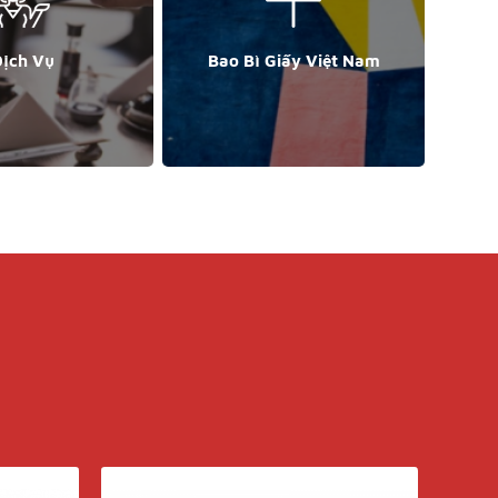
ịch Vụ
Bao Bì Giấy Việt Nam