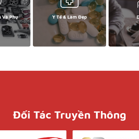
n Và Phụ
Y Tế & Làm Đẹp
D
Đối Tác Truyền Thông