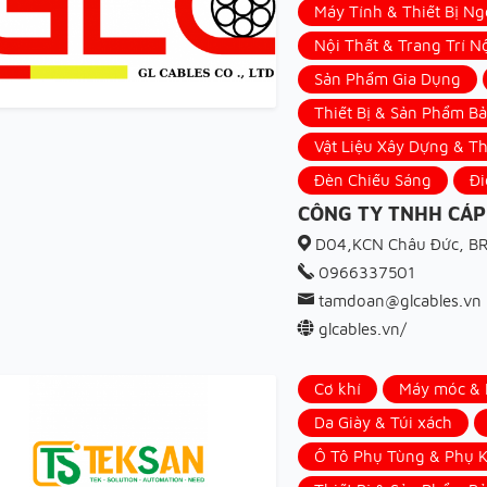
Máy Tính & Thiết Bị Ng
Nội Thất & Trang Trí N
Sản Phẩm Gia Dụng
Thiết Bị & Sản Phẩm B
Vật Liệu Xây Dựng & Th
Đèn Chiếu Sáng
Đi
CÔNG TY TNHH CÁP
D04,KCN Châu Đức, B
0966337501
tamdoan@glcables.vn
glcables.vn/
Cơ khí
Máy móc & N
Da Giày & Túi xách
Ô Tô Phụ Tùng & Phụ K