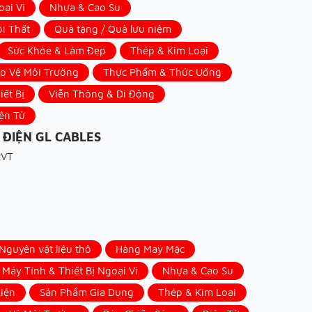
oại Vi
Nhựa & Cao Su
ội Thất
Quà tặng / Quà lưu niệm
Sức Khỏe & Làm Đẹp
Thép & Kim Loại
ảo Vệ Môi Trường
Thực Phẩm & Thức Uống
iết Bị
Viễn Thông & Di Động
ện Tử
 ĐIỆN GL CABLES
RVT
guyên vật liệu thô
Hàng May Mặc
Máy Tính & Thiết Bị Ngoại Vi
Nhựa & Cao Su
iện
Sản Phẩm Gia Dụng
Thép & Kim Loại