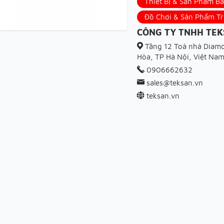
Thiết Bị & Sản Phẩm B
Đồ Chơi & Sản Phẩm T
CÔNG TY TNHH TEK
Tầng 12 Toà nhà Diamo
Hòa, TP Hà Nội, Việt Na
0906662632
sales@teksan.vn
teksan.vn