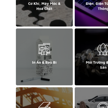
Cơ Khí, Máy Móc &
Điện, Điện T
Hoá Chất
Thôn
In Ấn & Bao Bì
Môi Trường 
Sản