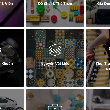
ử & Viễn
Đồ Chơi & Thể Thao
Gia Dụ
g
& Khoán
Nguyên Vật Liệu
Thời Tr
& 