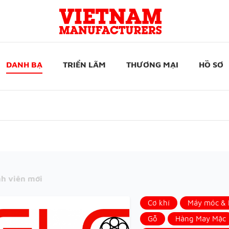
DANH BẠ
TRIỂN LÃM
THƯƠNG MẠI
HỒ SƠ
h viên mới
Cơ khí
Máy móc & N
Gỗ
Hàng May Mặc