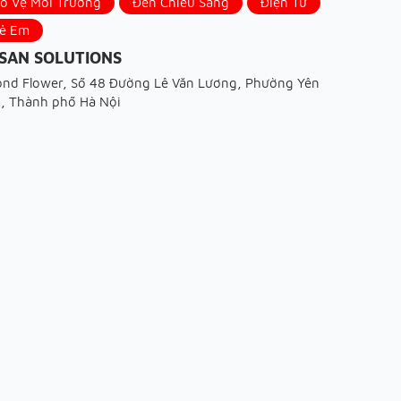
ảo Vệ Môi Trường
Đèn Chiếu Sáng
Điện Tử
rẻ Em
SAN SOLUTIONS
nd Flower, Số 48 Đường Lê Văn Lương, Phường Yên
m, Thành phố Hà Nội