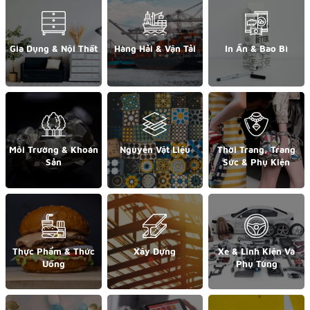
Gia Dụng & Nội Thất
Hàng Hải & Vận Tải
In Ấn & Bao Bì
Môi Trường & Khoán
Nguyên Vật Liệu
Thời Trang, Trang
Sản
Sức & Phụ Kiện
Thực Phẩm & Thức
Xây Dựng
Xe & Linh Kiện Và
Uống
Phụ Tùng