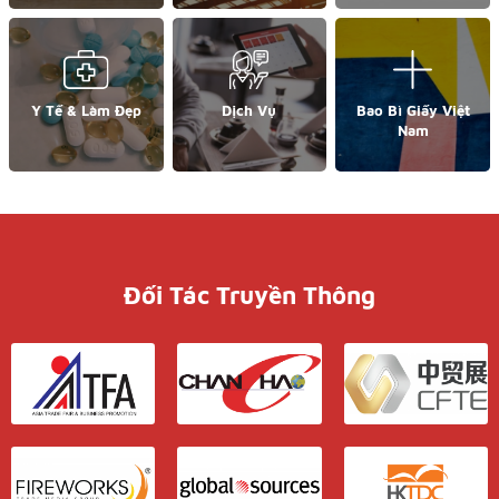
Y Tế & Làm Đẹp
Dịch Vụ
Bao Bì Giấy Việt
Nam
Đối Tác Truyền Thông