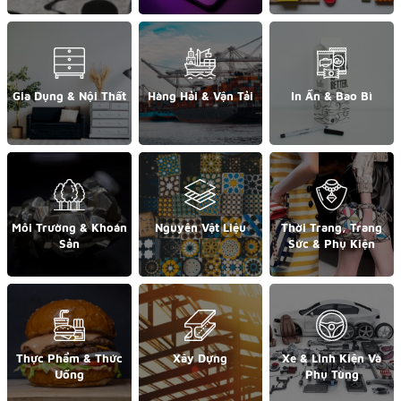
Gia Dụng & Nội Thất
Hàng Hải & Vận Tải
In Ấn & Bao Bì
Môi Trường & Khoán
Nguyên Vật Liệu
Thời Trang, Trang
Sản
Sức & Phụ Kiện
Thực Phẩm & Thức
Xây Dựng
Xe & Linh Kiện Và
Uống
Phụ Tùng