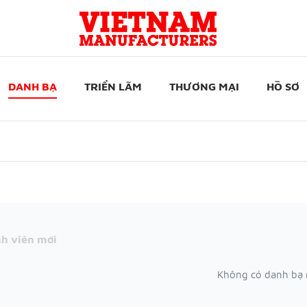
DANH BẠ
TRIỂN LÃM
THƯƠNG MẠI
HỒ SƠ
h viên mới
Không có danh bạ