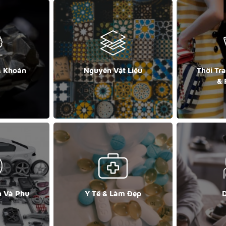
& Khoán
Nguyên Vật Liệu
Thời Tr
& 
n Và Phụ
Y Tế & Làm Đẹp
D