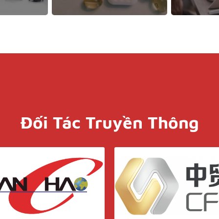
Đối Tác Truyền Thông