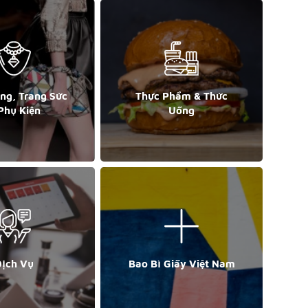
ang, Trang Sức
Thực Phẩm & Thức
Phụ Kiện
Uống
ịch Vụ
Bao Bì Giấy Việt Nam