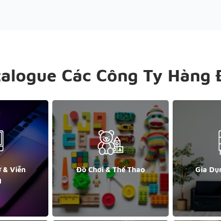
talogue Các Công Ty Hàng 
ử & Viễn
Đồ Chơi & Thể Thao
Gia Dụ
g