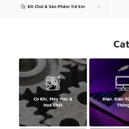
Đồ Chơi & Sản Phẩm Trẻ Em
Ca
Cơ Khí, Máy Móc &
Điện, Điện T
Hoá Chất
Thôn