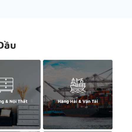
Đầu
ng & Nội Thất
Hàng Hải & Vận Tải