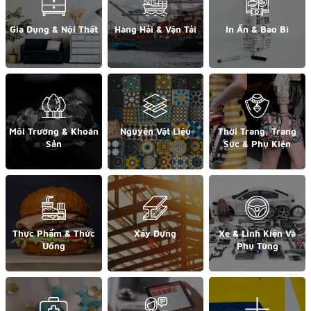
Gia Dụng & Nội Thất
Hàng Hải & Vận Tải
In Ấn & Bao Bì
Môi Trường & Khoán
Nguyên Vật Liệu
Thời Trang, Trang
Sản
Sức & Phụ Kiện
Thực Phẩm & Thức
Xây Dựng
Xe & Linh Kiện Và
Uống
Phụ Tùng