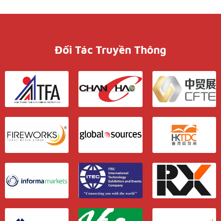
Đối Tác Truyền Thông