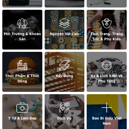
Môi Trường & Khoán
Nguyên Vật Liệu
Thời Trang, Trang
Sản
Sức & Phụ Kiện
Thực Phẩm & Thức
Xây Dựng
Xe & Linh Kiện Và
Uống
Phụ Tùng
Y Tế & Làm Đẹp
Dịch Vụ
Bao Bì Giấy Việt
Nam