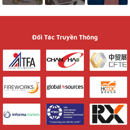
Đối Tác Truyền Thông