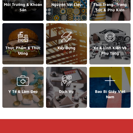
Môi Trường & Khoán
Nguyên Vật Liệu
Thời Trang, Trang
Sản
Sức & Phụ Kiện
Thực Phẩm & Thức
Xây Dựng
Xe & Linh Kiện Và
Uống
Phụ Tùng
Y Tế & Làm Đẹp
Dịch Vụ
Bao Bì Giấy Việt
Nam