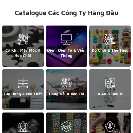
Catalogue Các Công Ty Hàng Đầu
Cơ Khí, Máy Móc &
Điện, Điện Tử & Viễn
Đồ Chơi & Thể Thao
Hoá Chất
Thông
Gia Dụng & Nội Thất
Hàng Hải & Vận Tải
In Ấn & Bao Bì