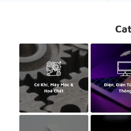
Ca
Cơ Khí, Máy Móc &
Điện, Điện T
Hoá Chất
Thôn