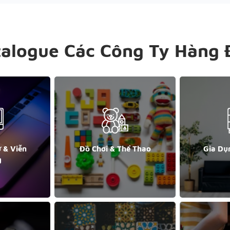
talogue Các Công Ty Hàng 
ử & Viễn
Đồ Chơi & Thể Thao
Gia Dụ
g