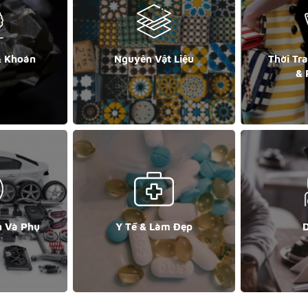
& Khoán
Nguyên Vật Liệu
Thời Tr
& 
n Và Phụ
Y Tế & Làm Đẹp
D