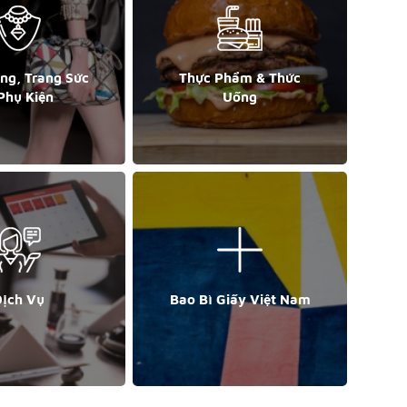
ang, Trang Sức
Thực Phẩm & Thức
Phụ Kiện
Uống
ịch Vụ
Bao Bì Giấy Việt Nam