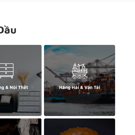
Đầu
ng & Nội Thất
Hàng Hải & Vận Tải