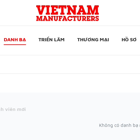
DANH BẠ
TRIỂN LÃM
THƯƠNG MẠI
HỒ SƠ
h viên mới
Không có danh bạ