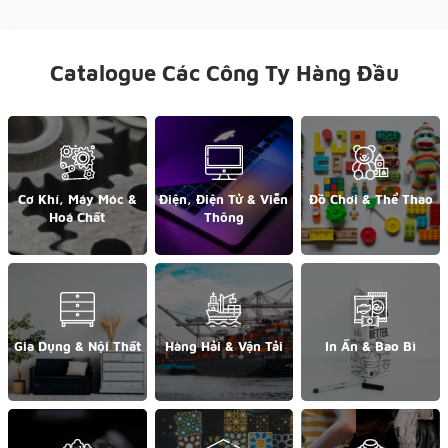
Catalogue Các Công Ty Hàng Đầu
Cơ Khí, Máy Móc &
Điện, Điện Tử & Viễn
Đồ Chơi & Thể Thao
Hoá Chất
Thông
Gia Dụng & Nội Thất
Hàng Hải & Vận Tải
In Ấn & Bao Bì