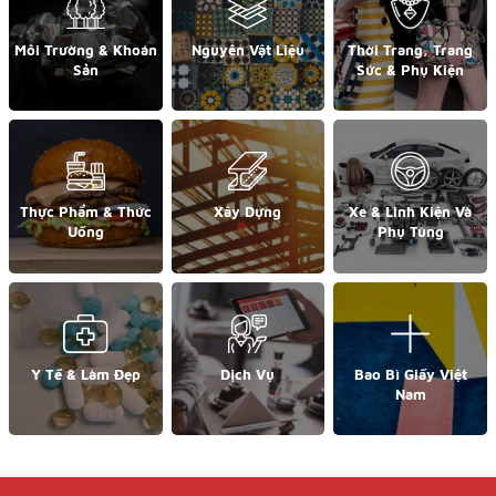
Môi Trường & Khoán
Nguyên Vật Liệu
Thời Trang, Trang
Sản
Sức & Phụ Kiện
Thực Phẩm & Thức
Xây Dựng
Xe & Linh Kiện Và
Uống
Phụ Tùng
Y Tế & Làm Đẹp
Dịch Vụ
Bao Bì Giấy Việt
Nam