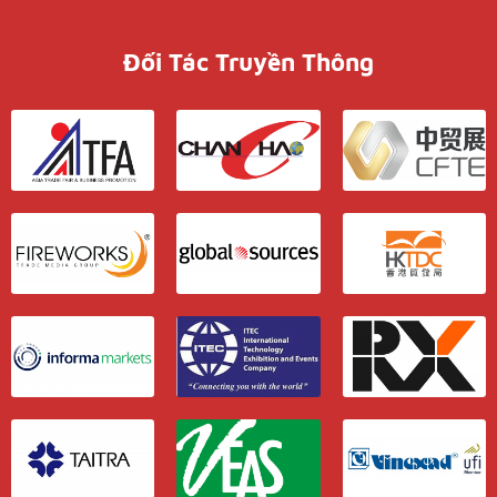
Đối Tác Truyền Thông