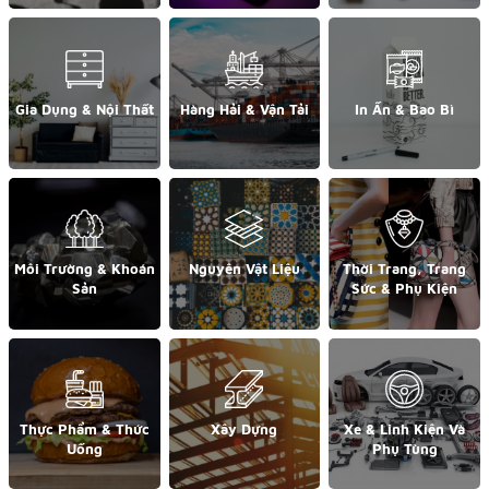
Gia Dụng & Nội Thất
Hàng Hải & Vận Tải
In Ấn & Bao Bì
Môi Trường & Khoán
Nguyên Vật Liệu
Thời Trang, Trang
Sản
Sức & Phụ Kiện
Thực Phẩm & Thức
Xây Dựng
Xe & Linh Kiện Và
Uống
Phụ Tùng