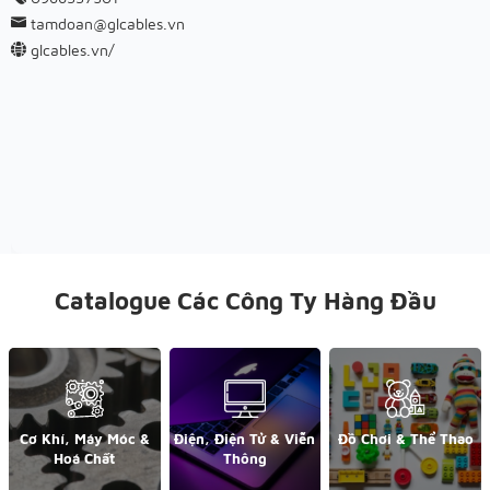
tamdoan@glcables.vn
glcables.vn/
Catalogue Các Công Ty Hàng Đầu
Cơ Khí, Máy Móc &
Điện, Điện Tử & Viễn
Đồ Chơi & Thể Thao
Hoá Chất
Thông