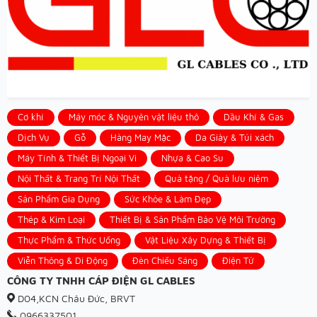
Cơ khí
Máy móc & Nguyên vật liệu thô
Dầu Khí & Gas
Dịch Vụ
Gỗ
Hàng May Mặc
Da Giày & Túi xách
Máy Tính & Thiết Bị Ngoại Vi
Nhựa & Cao Su
Nội Thất & Trang Trí Nội Thất
Quà tặng / Quà lưu niệm
Sản Phẩm Gia Dụng
Sức Khỏe & Làm Đẹp
Thép & Kim Loại
Thiết Bị & Sản Phẩm Bảo Vệ Môi Trường
Thực Phẩm & Thức Uống
Vật Liệu Xây Dựng & Thiết Bị
Viễn Thông & Di Động
Đèn Chiếu Sáng
Điện Tử
CÔNG TY TNHH CÁP ĐIỆN GL CABLES
D04,KCN Châu Đức, BRVT
0966337501