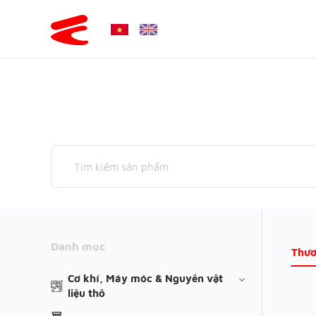
Danh mục
Thươ
Cơ khí, Máy móc & Nguyên vật
liệu thô