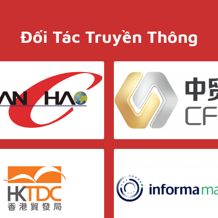
Đối Tác Truyền Thông