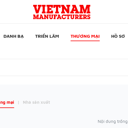
DANH BẠ
TRIỂN LÃM
THƯƠNG MẠI
HỒ SƠ
ng mại
|
Nhà sản xuất
Nội dung trống