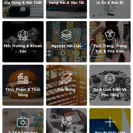
Gia Dụng & Nội Thất
Hàng Hải & Vận Tải
In Ấn & Bao Bì
Môi Trường & Khoán
Nguyên Vật Liệu
Thời Trang, Trang
Sản
Sức & Phụ Kiện
Thực Phẩm & Thức
Xây Dựng
Xe & Linh Kiện Và
Uống
Phụ Tùng
Y Tế & Làm Đẹp
Dịch Vụ
Bao Bì Giấy Việt