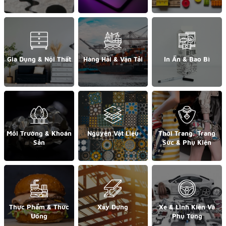
Gia Dụng & Nội Thất
Hàng Hải & Vận Tải
In Ấn & Bao Bì
Môi Trường & Khoán
Nguyên Vật Liệu
Thời Trang, Trang
Sản
Sức & Phụ Kiện
Thực Phẩm & Thức
Xây Dựng
Xe & Linh Kiện Và
Uống
Phụ Tùng