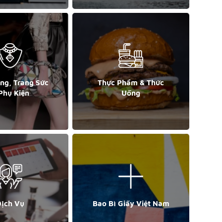
ang, Trang Sức
Thực Phẩm & Thức
Phụ Kiện
Uống
ịch Vụ
Bao Bì Giấy Việt Nam