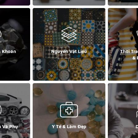
& Khoán
Nguyên Vật Liệu
Thời Tr
& 
n Và Phụ
Y Tế & Làm Đẹp
D