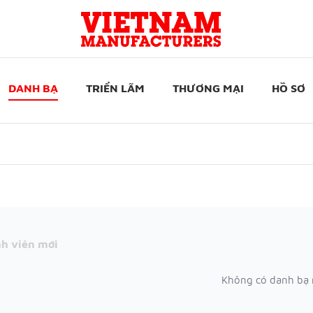
DANH BẠ
TRIỂN LÃM
THƯƠNG MẠI
HỒ SƠ
h viên mới
Không có danh bạ