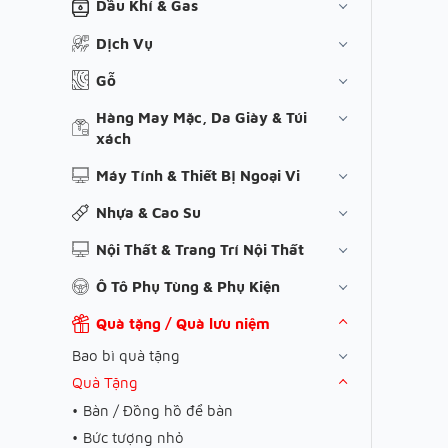
Dầu Khí & Gas
Dịch Vụ
Gỗ
Hàng May Mặc, Da Giày & Túi
xách
Máy Tính & Thiết Bị Ngoại Vi
Nhựa & Cao Su
Nội Thất & Trang Trí Nội Thất
Ô Tô Phụ Tùng & Phụ Kiện
Quà tặng / Quà lưu niệm
Bao bì quà tặng
Quà Tặng
Bàn / Đồng hồ để bàn
Bức tượng nhỏ