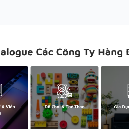
talogue Các Công Ty Hàng 
ử & Viễn
Đồ Chơi & Thể Thao
Gia Dụ
g