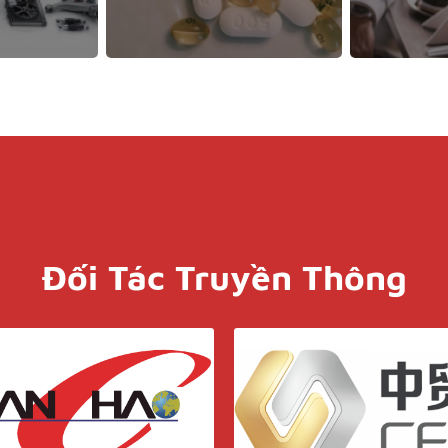
Đối Tác Truyền Thông