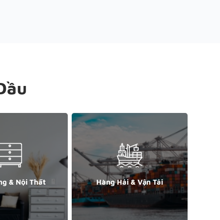
Đầu
ng & Nội Thất
Hàng Hải & Vận Tải