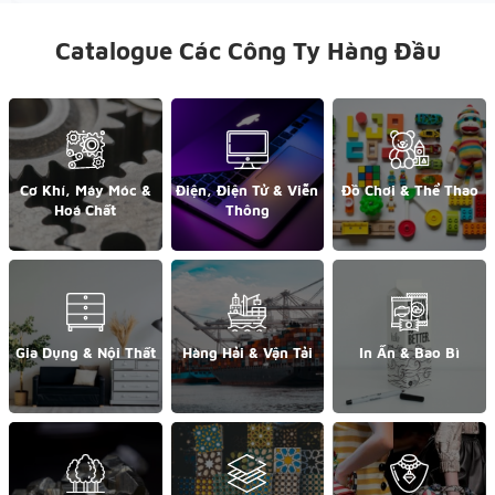
Catalogue Các Công Ty Hàng Đầu
Cơ Khí, Máy Móc &
Điện, Điện Tử & Viễn
Đồ Chơi & Thể Thao
Hoá Chất
Thông
Gia Dụng & Nội Thất
Hàng Hải & Vận Tải
In Ấn & Bao Bì