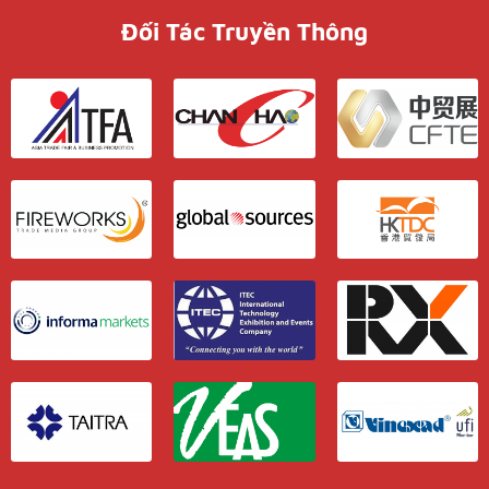
Đối Tác Truyền Thông