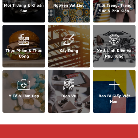
Môi Trường & Khoán
Nguyên Vật Liệu
Thời Trang, Trang
Sản
Sức & Phụ Kiện
Thực Phẩm & Thức
Xây Dựng
Xe & Linh Kiện Và
Uống
Phụ Tùng
Y Tế & Làm Đẹp
Dịch Vụ
Bao Bì Giấy Việt
Nam