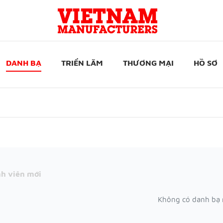
DANH BẠ
TRIỂN LÃM
THƯƠNG MẠI
HỒ SƠ
h viên mới
Không có danh bạ