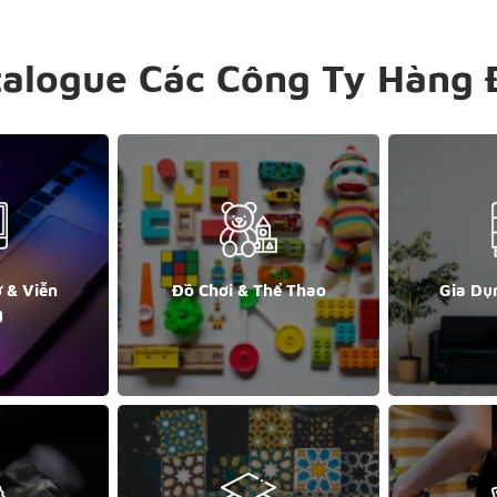
talogue Các Công Ty Hàng 
ử & Viễn
Đồ Chơi & Thể Thao
Gia Dụ
g