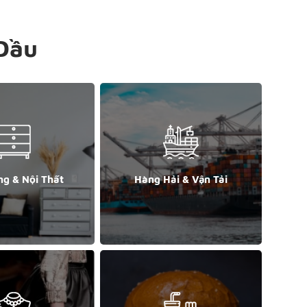
Đầu
ng & Nội Thất
Hàng Hải & Vận Tải