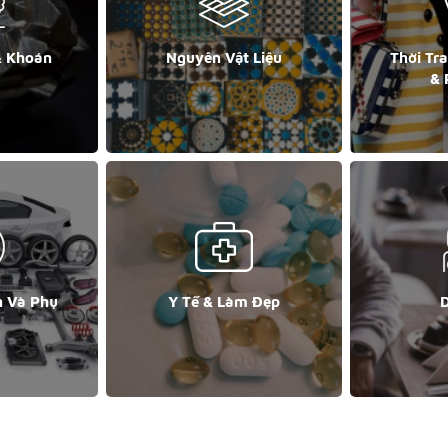
& Khoán
Nguyên Vật Liệu
Thời Tr
& 
n Và Phụ
Y Tế & Làm Đẹp
D