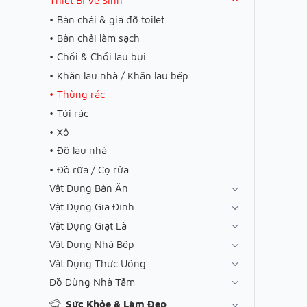
Thiết Bị Vệ Sinh
Bàn chải & giá đỡ toilet
Bàn chải làm sạch
Chổi & Chổi lau bụi
Khăn lau nhà / Khăn lau bếp
Thùng rác
Túi rác
Xô
Đồ lau nhà
Đồ rữa / Cọ rửa
Vật Dụng Bàn Ăn
Vật Dụng Gia Đình
Vật Dụng Giặt Là
Vật Dụng Nhà Bếp
Vât Dụng Thức Uống
Đồ Dùng Nhà Tắm
Sức Khỏe & Làm Đẹp