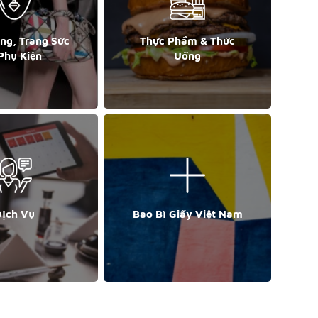
ang, Trang Sức
Thực Phẩm & Thức
Phụ Kiện
Uống
ịch Vụ
Bao Bì Giấy Việt Nam