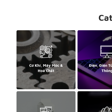
Ca
Cơ Khí, Máy Móc &
Điện, Điện T
Hoá Chất
Thôn