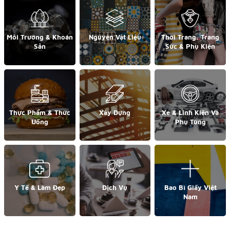
Môi Trường & Khoán
Nguyên Vật Liệu
Thời Trang, Trang
Sản
Sức & Phụ Kiện
Thực Phẩm & Thức
Xây Dựng
Xe & Linh Kiện Và
Uống
Phụ Tùng
Y Tế & Làm Đẹp
Dịch Vụ
Bao Bì Giấy Việt
Nam