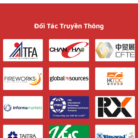
Đối Tác Truyền Thông