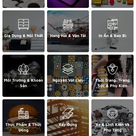
Gia Dụng & Nội Thất
Hàng Hải & Vận Tải
In Ấn & Bao Bì
Môi Trường & Khoán
Nguyên Vật Liệu
Thời Trang, Trang
Sản
Sức & Phụ Kiện
Thực Phẩm & Thức
Xây Dựng
Xe & Linh Kiện Và
Uống
Phụ Tùng